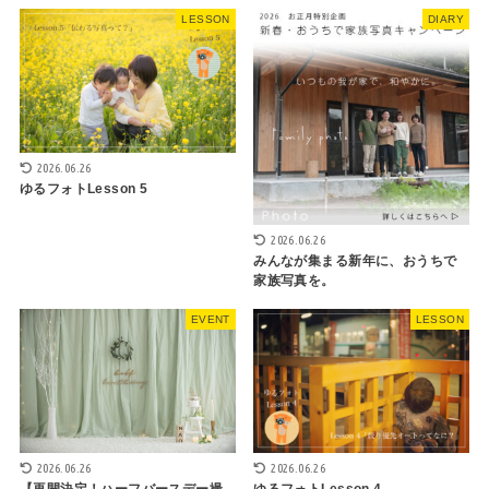
LESSON
DIARY
2026.06.26
ゆるフォトLesson 5
2026.06.26
みんなが集まる新年に、おうちで
家族写真を。
EVENT
LESSON
2026.06.26
2026.06.26
【再開決定！ハーフバースデー撮
ゆるフォトLesson 4