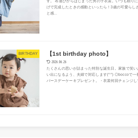
す。 布選びからはじまった男の子衣裳。いつも頼り
げで完成したときの感動といったら！3歳の可愛らし
と感...
【1st birthday photo】
BIRTHDAY
2026.06.26
たくさんの思いが詰まった特別な誕生日。家族で笑い
い出になるよう、夫婦で対応します(^^) ◎bocco
バースデーケーキプレゼント。・衣裳何回チェンジしても