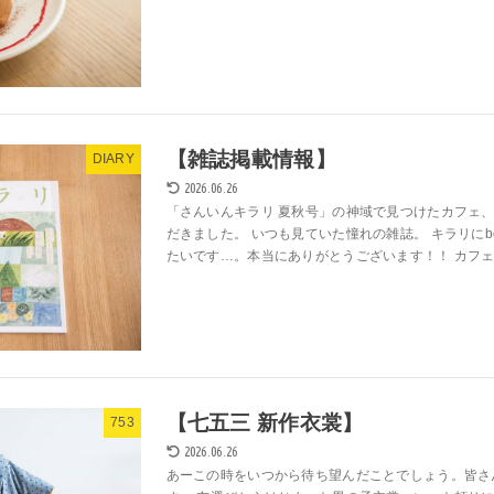
【雑誌掲載情報】
DIARY
2026.06.26
「さんいんキラリ 夏秋号」の神域で見つけたカフェ
だきました。 いつも見ていた憧れの雑誌。 キラリにb
たいです…。本当にありがとうございます！！ カフェと
【七五三 新作衣裳】
753
2026.06.26
あーこの時をいつから待ち望んだことでしょう。皆さ