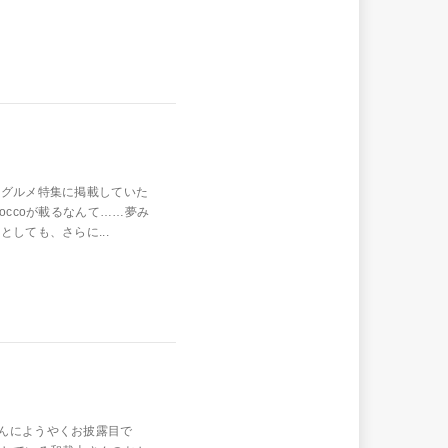
、グルメ特集に掲載していた
occoが載るなんて……夢み
しても、さらに...
んにようやくお披露目で