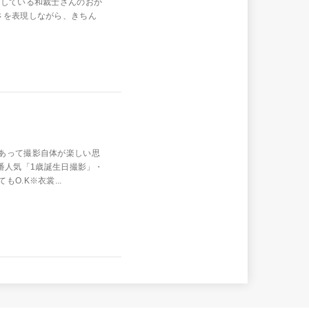
にしている和裁士さんのおか
さを表現しながら、きちん
あって撮影自体が楽しい思
で一番人気「1歳誕生日撮影」・
O.K※衣裳...