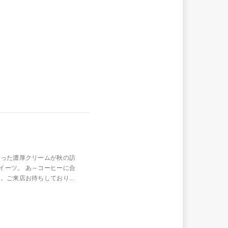
使った濃厚クリームが秋の訪
イーツ。 あ～コーヒーに合
ご来店お待ちしており...