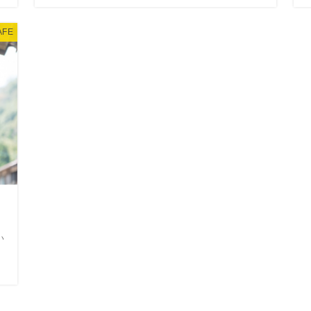
AFE
い
。